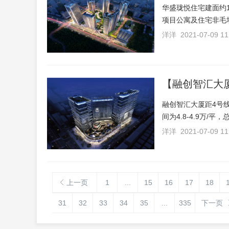
华盛珑悦住宅建面约1
项目公寓及住宅非毛
洋洋 2021-07-09 11
【融创智汇大厦
融创智汇大厦距4号线
间为4.8-4.9万/平，总
洋洋 2021-07-09 11
上一页
1
...
15
16
17
18
31
32
33
34
35
...
335
下一页