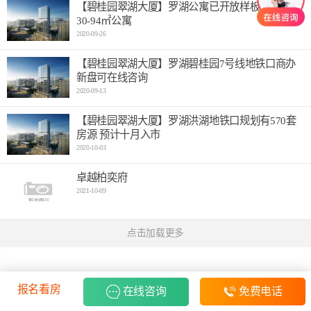
【碧桂园翠湖大厦】罗湖公寓已开放样板间 主推
30-94㎡公寓
2020-09-26
【碧桂园翠湖大厦】罗湖碧桂园7号线地铁口商办
新盘可在线咨询
2020-09-13
【碧桂园翠湖大厦】罗湖洪湖地铁口规划有570套
房源 预计十月入市
2020-10-03
卓越柏奕府
2021-10-09
点击加载更多
报名看房
在线咨询
免费电话