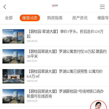
全部
楼盘动态
购房指南
房产资讯
楼盘导
【碧桂园·翠湖大厦】单价3字头，折后总价129万
起
2025-06-18
【碧桂园翠湖大厦】罗湖公寓首付仅38万起 建面约
30平米
2021-07-01
【碧桂园翠湖大厦】罗湖公寓已获预售 公寓均价
6.8万/㎡
2020-10-28
【碧桂园翠湖大厦】罗湖碧桂园7号线地铁口商办
新盘可在线咨询
2020-10-18