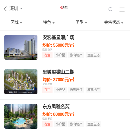
深圳
区域
特色
类型
销售状态
安宏基星曜广场
均价: 55000元/㎡
深圳-龙华
在售
小户型
教育地产
宜居生态
里城玺樾山三期
均价: 37000元/㎡
深圳-龙岗
在售
小户型
低密居住
教育地产
东方凤雅名苑
均价: 80000元/㎡
深圳-罗湖
在售
小户型
教育地产
宜居生态