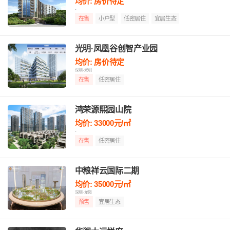
均价: 房价待定
-
在售
小户型
低密居住
宜居生态
光明·凤凰谷创智产业园
均价: 房价待定
深圳-光明
在售
低密居住
鸿荣源熙园山院
均价: 33000元/㎡
-
在售
低密居住
中粮祥云国际二期
均价: 35000元/㎡
深圳-龙岗
预售
宜居生态