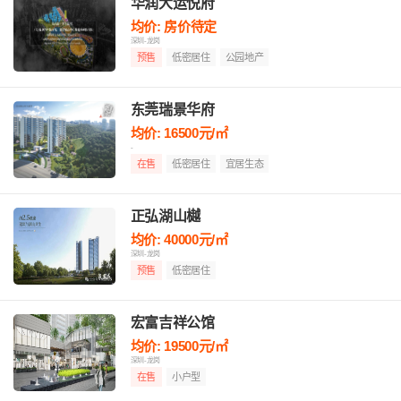
华润大运悦府
均价: 房价待定
深圳-龙岗
预售
低密居住
公园地产
东莞瑞景华府
均价: 16500元/㎡
-
在售
低密居住
宜居生态
正弘湖山樾
均价: 40000元/㎡
深圳-龙岗
预售
低密居住
宏富吉祥公馆
均价: 19500元/㎡
深圳-龙岗
在售
小户型