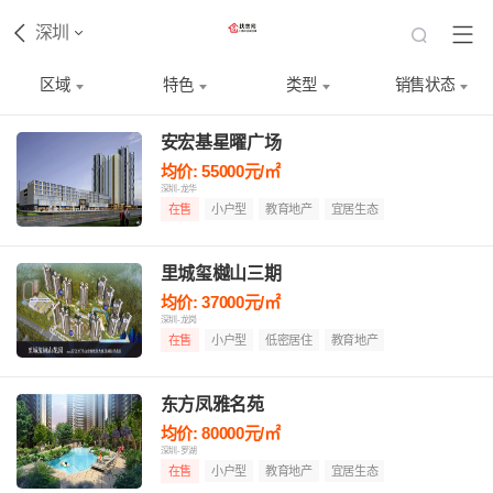
深圳
区域
特色
类型
销售状态
安宏基星曜广场
均价: 55000元/㎡
深圳-龙华
在售
小户型
教育地产
宜居生态
里城玺樾山三期
均价: 37000元/㎡
深圳-龙岗
在售
小户型
低密居住
教育地产
东方凤雅名苑
均价: 80000元/㎡
深圳-罗湖
在售
小户型
教育地产
宜居生态