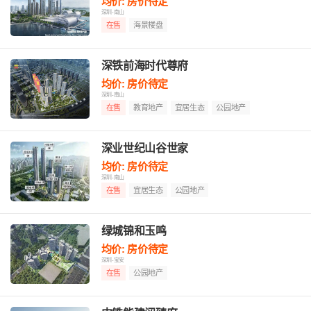
均价: 房价待定
深圳-南山
在售
海景楼盘
深铁前海时代尊府
均价: 房价待定
深圳-南山
在售
教育地产
宜居生态
公园地产
深业世纪山谷世家
均价: 房价待定
深圳-南山
在售
宜居生态
公园地产
绿城锦和玉鸣
均价: 房价待定
深圳-宝安
在售
公园地产