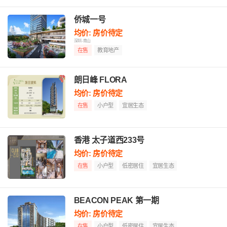
侨城一号
均价: 房价待定
深圳-南山
在售
教育地产
朗日峰 FLORA
均价: 房价待定
在售
小户型
宜居生态
香港 太子道西233号
均价: 房价待定
在售
小户型
低密居住
宜居生态
BEACON PEAK 第一期
均价: 房价待定
在售
小户型
低密居住
宜居生态