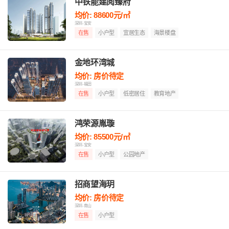
中铁能建阅臻府
均价: 88600元/㎡
深圳-宝安
在售
小户型
宜居生态
海景楼盘
金地环湾城
均价: 房价待定
深圳-福田
在售
小户型
低密居住
教育地产
鸿荣源胤璇
均价: 85500元/㎡
深圳-宝安
在售
小户型
公园地产
招商望海玥
均价: 房价待定
深圳-南山
在售
小户型