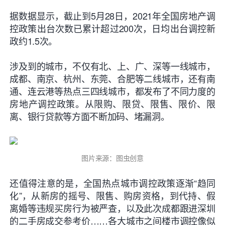
据数据显示，截止到5月28日，2021年全国房地产调
控政策出台次数已累计
超过200次
，日均出台调控新
政
约1.5次
。
涉及到的城市，不仅有北、上、广、深等一线城市，
成都、南京、杭州、东莞、合肥等二线城市，还有南
通、连云港等热点三四线城市，都发布了不同力度的
房地产调控政策。从限购、限贷、限售、限价、限
离、银行贷款等方面
不断加码、堵漏洞
。
图片来源：图虫创意
还值得注意的是，全国热点城市调控政策逐渐
“趋同
化”
，从新房的摇号、限售、购房资格，到代持、假
离婚等违规买房行为被严查，以及此次成都跟进深圳
的二手房成交参考价……各大城市之间楼市调控像似